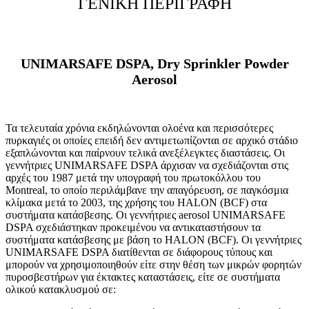
ΓΕΝΙΚΗ ΠΕΡΙΓΡΑΦΗ
UNIMARSAFE DSPA, Dry Sprinkler Powder
Aerosol
Τα τελευταία χρόνια εκδηλώνονται ολοένα και περισσότερες
πυρκαγιές οι οποίες επειδή δεν αντιμετωπίζονται σε αρχικό στάδιο
εξαπλώνονται και παίρνουν τελικά ανεξέλεγκτες διαστάσεις. Οι
γεννήτριες UNIMARSAFE DSPA άρχισαν να σχεδιάζονται στις
αρχές του 1987 μετά την υπογραφή του πρωτοκόλλου του
Montreal, το οποίο περιλάμβανε την απαγόρευση, σε παγκόσμια
κλίμακα μετά το 2003, της χρήσης του ΗALON (BCF) στα
συστήματα κατάσβεσης. Οι γεννήτριες aerosol UNIMARSAFE
DSPA σχεδιάστηκαν προκειμένου να αντικαταστήσουν τα
συστήματα κατάσβεσης με βάση το ΗALON (BCF). Οι γεννήτριες
UNIMARSAFE DSPA διατίθενται σε διάφορους τύπους και
μπορούν να χρησιμοποιηθούν είτε στην θέση των μικρών φορητών
πυροσβεστήρων για έκτακτες καταστάσεις, είτε σε συστήματα
ολικού κατακλυσμού σε: