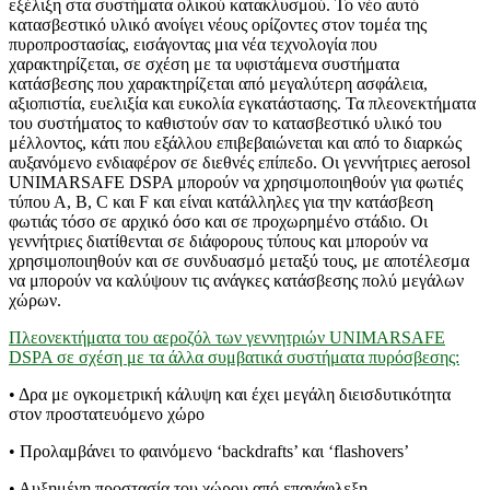
εξέλιξη στα συστήματα ολικού κατακλυσμού. Το νέο αυτό
κατασβεστικό υλικό ανοίγει νέους ορίζοντες στον τομέα της
πυροπροστασίας, εισάγοντας μια νέα τεχνολογία που
χαρακτηρίζεται, σε σχέση με τα υφιστάμενα συστήματα
κατάσβεσης που χαρακτηρίζεται από μεγαλύτερη ασφάλεια,
αξιοπιστία, ευελιξία και ευκολία εγκατάστασης. Τα πλεονεκτήματα
του συστήματος το καθιστούν σαν το κατασβεστικό υλικό του
μέλλοντος, κάτι που εξάλλου επιβεβαιώνεται και από το διαρκώς
αυξανόμενο ενδιαφέρον σε διεθνές επίπεδο. Οι γεννήτριες aerosol
UNIMARSAFE DSPA μπορούν να χρησιμοποιηθούν για φωτιές
τύπου Α, Β, C και F και είναι κατάλληλες για την κατάσβεση
φωτιάς τόσο σε αρχικό όσο και σε προχωρημένο στάδιο. Οι
γεννήτριες διατίθενται σε διάφορους τύπους και μπορούν να
χρησιμοποιηθούν και σε συνδυασμό μεταξύ τους, με αποτέλεσμα
να μπορούν να καλύψουν τις ανάγκες κατάσβεσης πολύ μεγάλων
χώρων.
Πλεονεκτήματα του αεροζόλ των γεννητριών UNIMARSAFE
DSPA σε σχέση με τα άλλα συμβατικά συστήματα πυρόσβεσης:
• Δρα με ογκομετρική κάλυψη και έχει μεγάλη διεισδυτικότητα
στον προστατευόμενο χώρο
• Προλαμβάνει το φαινόμενο ‘backdrafts’ και ‘flashovers’
• Αυξημένη προστασία του χώρου από επανάφλεξη