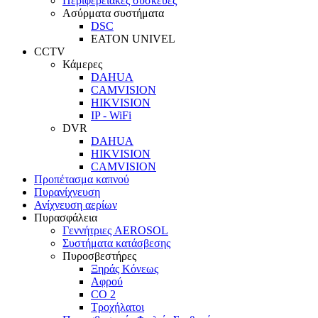
Περιφερειακές συσκευές
Ασύρματα συστήματα
DSC
EATON UNIVEL
CCTV
Κάμερες
DAHUA
CAMVISION
HIKVISION
IP - WiFi
DVR
DAHUA
HIKVISION
CAMVISION
Προπέτασμα καπνού
Πυρανίχνευση
Ανίχνευση αερίων
Πυρασφάλεια
Γεννήτριες AEROSOL
Συστήματα κατάσβεσης
Πυροσβεστήρες
Ξηράς Κόνεως
Αφρού
CO 2
Τροχήλατοι