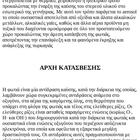
ενεργοποιείται με θερμικό, χειροκίνητο ή ηλεκτρικό τρόπο
προκαλώντας την έναρξη της καύσης του στερεού υλικού στο
εσωτερικό της γεννήτριας. Με αυτό τον τρόπο παράγεται το aerosol
το οποίο ουσιαστικά αποτελείται από οξείδια και άλατα αλκαλικών
μετάλλων, αλκαλικές γαίες, καθώς και άλλα αέρια προϊόντα μη
τοξικά που διαχέονται ομοιόμορφα σε όλο τον προστατευόμενο
χώρο προκαλώντας την άμεση κατάσβεση της φωτιάς,
αποτρέποντας την επανάφλεξη και τα φαινόμενα έκρηξης και
ανάφλεξης της πυρκαγιάς
ΑΡΧΗ ΚΑΤΑΣΒΕΣΗΣ
H φωτιά είναι μία αντίδραση καύσης, κατά την διάρκεια της οποίας,
λαμβάνουν χώρα συγκεκριμένες αντιδράσεις ανάμεσα στο
οξυγόνο, στα αέρια της καιγόμενης ύλης, στη θερμότητα που
υπάρχει στη φλόγα της φωτιάς και τέλος στις ελεύθερες ρίζες. Οι
ελεύθερες ρίζες είναι ασταθείς παραγόμενες ενώσεις (κυρίως O∙,
H∙ και ΟΗ∙) που δημιουργούνται κατά την διάρκεια της φωτιάς και
ουσιαστικά είναι ενώσεις οξυγόνου που περιέχουν ασύζευκτα
ηλεκτρόνια, στα οποία και οφείλεται η εξαιρετικά μεγάλη
δραστικότητά τους. Οι αντιδράσεις αυτές πραγματοποιούνται με