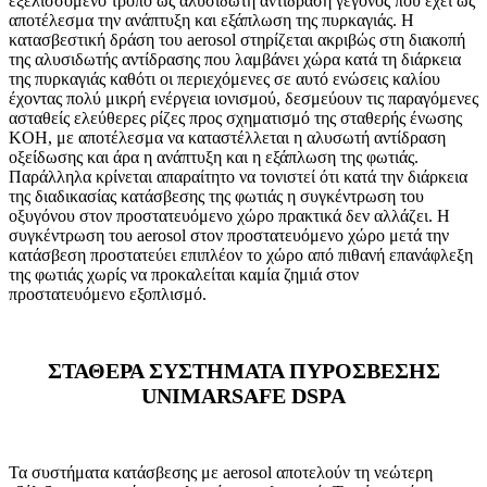
εξελισσόμενο τρόπο ως αλυσιδωτή αντίδραση γεγονός που έχει ως
αποτέλεσμα την ανάπτυξη και εξάπλωση της πυρκαγιάς. Η
κατασβεστική δράση του aerosol στηρίζεται ακριβώς στη διακοπή
της αλυσιδωτής αντίδρασης που λαμβάνει χώρα κατά τη διάρκεια
της πυρκαγιάς καθότι οι περιεχόμενες σε αυτό ενώσεις καλίου
έχοντας πολύ μικρή ενέργεια ιονισμού, δεσμεύουν τις παραγόμενες
ασταθείς ελεύθερες ρίζες προς σχηματισμό της σταθερής ένωσης
KOH, με αποτέλεσμα να καταστέλλεται η αλυσωτή αντίδραση
οξείδωσης και άρα η ανάπτυξη και η εξάπλωση της φωτιάς.
Παράλληλα κρίνεται απαραίτητο να τονιστεί ότι κατά την διάρκεια
της διαδικασίας κατάσβεσης της φωτιάς η συγκέντρωση του
οξυγόνου στον προστατευόμενο χώρο πρακτικά δεν αλλάζει. Η
συγκέντρωση του aerosol στον προστατευόμενο χώρο μετά την
κατάσβεση προστατεύει επιπλέον το χώρο από πιθανή επανάφλεξη
της φωτιάς χωρίς να προκαλείται καμία ζημιά στον
προστατευόμενο εξοπλισμό.
ΣΤΑΘΕΡΑ ΣΥΣΤΗΜΑΤΑ ΠΥΡΟΣΒΕΣΗΣ
UNIMARSAFE DSPA
Τα συστήματα κατάσβεσης με aerosol αποτελούν τη νεώτερη