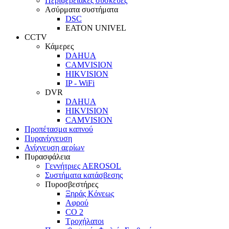
Περιφερειακές συσκευές
Ασύρματα συστήματα
DSC
EATON UNIVEL
CCTV
Κάμερες
DAHUA
CAMVISION
HIKVISION
IP - WiFi
DVR
DAHUA
HIKVISION
CAMVISION
Προπέτασμα καπνού
Πυρανίχνευση
Ανίχνευση αερίων
Πυρασφάλεια
Γεννήτριες AEROSOL
Συστήματα κατάσβεσης
Πυροσβεστήρες
Ξηράς Κόνεως
Αφρού
CO 2
Τροχήλατοι