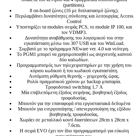
(partitions).
8 on-board ζώνες (16 με διπλασιασμό ζώνης).
Περιλαμβάνει δυνατότητες σύνδεσης και λειτουργίας Access
Control
Υποστηρίζει τα modules σειράς PCS, το module ΙΡ 100, και
τον VDMP3.
Δυνατότητα αναβάθμισης του λογισμικού του στην
εγκατάσταση μέσω του 307 USB και του WinLoad.
Συμβατό με το πρόγραμμα NΕware ver. 4.0 και νεότερη.
Το PGM1 μπορεί να χρησιμοποιηθεί ως ανιχνευτής καπνού
δύο καλωδίων.
Προγραμματισμός των τηλεχειριστηρίων με την χρήση του
κύριου κωδικού ή του κωδικού εγκαταστάτη.
Αυτόματη ρύθμιση θερινής – χειμερινής ώρας.
Ρολόι πραγματικού χρόνου με backup μπαταρία.
Τροφοδοτικό switching 1,7 Α
Μία επιβλεπόμενη έξοδος σειρήνας, βοηθητική έξοδος
τροφοδοσίας.
Μπουτόν για την επαναφορά στα εργοστασιακά δεδομένα
Μπουτόν για ενεργοποίησης / απενεργοποίηση της εξόδου
βοηθητικής τροφοδοσίας.
Χωράει σε μεταλλικό κουτί διαστάσεων 28cm x 28cm x
7.6cm.
Η σειρά EVO έχει τον ίδιο προγραμματισμό για εύκολη