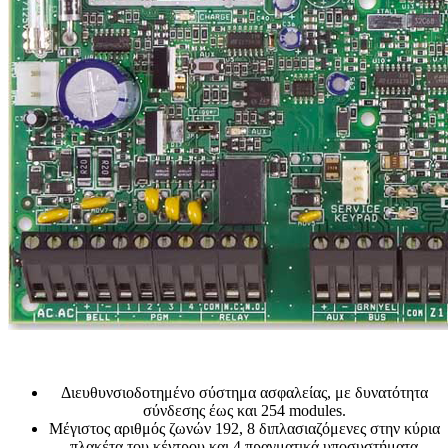
Διευθυνσιοδοτημένο σύστημα ασφαλείας, με δυνατότητα
σύνδεσης έως και 254 modules.
Μέγιστος αριθμός ζωνών 192, 8 διπλασιαζόμενες στην κύρια
πλακέτα του κέντρου και 4 πραγματικά υποσυστήματα