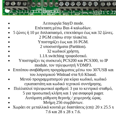
Λειτουργία StayD mode.
Επέκταση μέσω Bus 4 καλωδίων.
5 ζώνες ή 10 με διπλασιασμό, επεκτάσιμο έως και 32 ζώνες.
2 PGM επάνω στην πλακέτα.
Υποστηρίζει έως και 16 PGM.
2 υποσυστήματα (Partition).
32 κωδικοί χρήστη.
1.1A switching τροφοδοτικό.
Υποστηρίζει τις συσκευές PCS200 και PCS300, το IP
module, τον τηλεφωνητή VDMP3.
Επιτόπου αναβάθμιση προγράμματος μέσω του 307USB και
του λογισμικού Winload στα 9,6 Kbaud.
Μενού προγραμματισμού για κύριο κωδικό, κωδικό
εγκαταστάτη και κωδικό τεχνικού συντήρησης.
Πολλαπλοί τηλεφωνικοί αριθμοί: 3 για το κεντρικό σταθμό,
5 για προσωπική κλήση και 1 για αναφορά pager.
Αυτόματη ρύθμιση θερινής / χειμερινής ώρας.
Μνήμη 256 συμβάντων.
Χωράει σε μεταλλικά κουτιά με διαστάσεις (cm): 20 x 25.5 x
7.6 και 28 x 28 x 7.6.