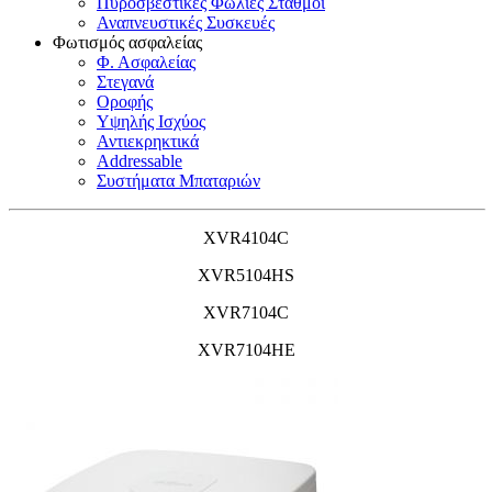
Πυροσβεστικές Φωλιές Σταθμοί
Αναπνευστικές Συσκευές
Φωτισμός ασφαλείας
Φ. Ασφαλείας
Στεγανά
Οροφής
Υψηλής Ισχύος
Αντιεκρηκτικά
Addressable
Συστήματα Μπαταριών
XVR4104C
XVR5104HS
XVR7104C
XVR7104HE