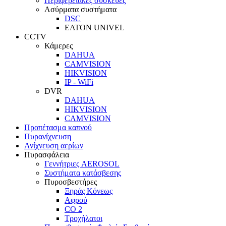
Περιφερειακές συσκευές
Ασύρματα συστήματα
DSC
EATON UNIVEL
CCTV
Κάμερες
DAHUA
CAMVISION
HIKVISION
IP - WiFi
DVR
DAHUA
HIKVISION
CAMVISION
Προπέτασμα καπνού
Πυρανίχνευση
Ανίχνευση αερίων
Πυρασφάλεια
Γεννήτριες AEROSOL
Συστήματα κατάσβεσης
Πυροσβεστήρες
Ξηράς Κόνεως
Αφρού
CO 2
Τροχήλατοι