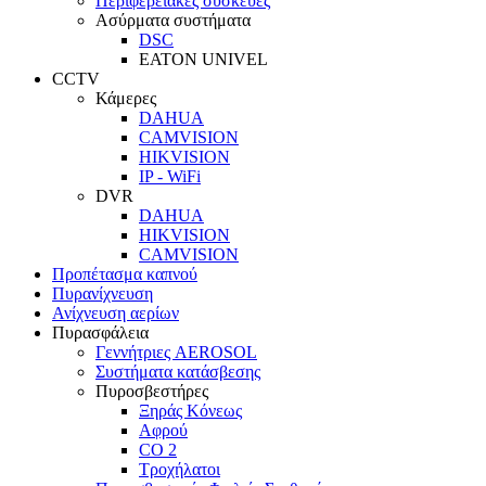
Περιφερειακές συσκευές
Ασύρματα συστήματα
DSC
EATON UNIVEL
CCTV
Κάμερες
DAHUA
CAMVISION
HIKVISION
IP - WiFi
DVR
DAHUA
HIKVISION
CAMVISION
Προπέτασμα καπνού
Πυρανίχνευση
Ανίχνευση αερίων
Πυρασφάλεια
Γεννήτριες AEROSOL
Συστήματα κατάσβεσης
Πυροσβεστήρες
Ξηράς Κόνεως
Αφρού
CO 2
Τροχήλατοι